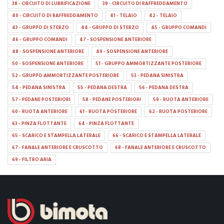
38 - CIRCUITO DI LUBRIFICAZIONE
39 - CIRCUITO DI RAFFREDDAMENTO
40 - CIRCUITO DI RAFFREDDAMENTO
41 - TELAIO
42 - TELAIO
43 - GRUPPO DI STERZO
44 - GRUPPO DI STERZO
45 - GRUPPO COMANDI
46 - GRUPPO COMANDI
47 - SOSPENSIONE ANTERIORE
48 - SOSPENSIONE ANTERIORE
49 - SOSPENSIONE ANTERIORE
50 - SOSPENSIONE ANTERIORE
51 - GRUPPO AMMORTIZZANTE POSTERIORE
52 - GRUPPO AMMORTIZZANTE POSTERIORE
53 - PEDANA SINISTRA
54 - PEDANA SINISTRA
55 - PEDANA DESTRA
56 - PEDANA DESTRA
57 - PEDANE POSTERIORI
58 - PEDANE POSTERIORI
59 - RUOTA ANTERIORE
60 - RUOTA ANTERIORE
61 - RUOTA POSTERIORE
62 - RUOTA POSTERIORE
63 - PINZA FLOTTANTE
64 - PINZA FLOTTANTE
65 - SCARICO E STAMPELLA LATERALE
66 - SCARICO E STAMPELLA LATERALE
67 - FANALE ANTERIORE E CRUSCOTTO
68 - FANALE ANTERIORE E CRUSCOTTO
69 - FILTRO ARIA