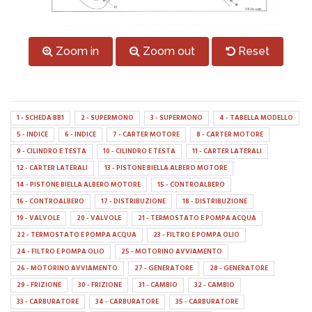
Zoom in
Zoom out
Reset
1 - SCHEDA BB1
2 - SUPERMONO
3 - SUPERMONO
4 - TABELLA MODELLO
5 - INDICE
6 - INDICE
7 - CARTER MOTORE
8 - CARTER MOTORE
9 - CILINDRO E TESTA
10 - CILINDRO E TESTA
11 - CARTER LATERALI
12 - CARTER LATERALI
13 - PISTONE BIELLA ALBERO MOTORE
14 - PISTONE BIELLA ALBERO MOTORE
15 - CONTROALBERO
16 - CONTROALBERO
17 - DISTRIBUZIONE
18 - DISTRIBUZIONE
19 - VALVOLE
20 - VALVOLE
21 - TERMOSTATO E POMPA ACQUA
22 - TERMOSTATO E POMPA ACQUA
23 - FILTRO E POMPA OLIO
24 - FILTRO E POMPA OLIO
25 - MOTORINO AVVIAMENTO
26 - MOTORINO AVVIAMENTO
27 - GENERATORE
28 - GENERATORE
29 - FRIZIONE
30 - FRIZIONE
31 - CAMBIO
32 - CAMBIO
33 - CARBURATORE
34 - CARBURATORE
35 - CARBURATORE