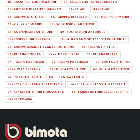
38 - CIRCUITO DI LUBRIFICAZIONE
39 - CIRCUITO DI RAFFREDDAMENTO
40 - CIRCUITO DI RAFFREDDAMENTO
41 - TELAIO
42 - TELAIO
43 - GRUPPO DI STERZO
44 - GRUPPO DI STERZO
45 - GRUPPO COMANDI
46 - GRUPPO COMANDI
47 - SOSPENSIONE ANTERIORE
48 - SOSPENSIONE ANTERIORE
49 - SOSPENSIONE ANTERIORE
50 - SOSPENSIONE ANTERIORE
51 - GRUPPO AMMORTIZZANTE POSTERIORE
52 - GRUPPO AMMORTIZZANTE POSTERIORE
53 - PEDANA SINISTRA
54 - PEDANA SINISTRA
55 - PEDANA DESTRA
56 - PEDANA DESTRA
57 - PEDANE POSTERIORI
58 - PEDANE POSTERIORI
59 - RUOTA ANTERIORE
60 - RUOTA ANTERIORE
61 - RUOTA POSTERIORE
62 - RUOTA POSTERIORE
63 - PINZA FLOTTANTE
64 - PINZA FLOTTANTE
65 - SCARICO E STAMPELLA LATERALE
66 - SCARICO E STAMPELLA LATERALE
67 - FANALE ANTERIORE E CRUSCOTTO
68 - FANALE ANTERIORE E CRUSCOTTO
69 - FILTRO ARIA