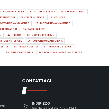
9 - CILINDRO E TESTA
10 - CILINDRO E TESTA
11 - CARTER LATERALI
DISTRIBUZIONE
18 - DISTRIBUZIONE
19 - VALVOLE
- MOTORINO AVVIAMENTO
26 - MOTORINO AVVIAMENTO
- CARBURATORE
36 - CARBURATORE
IO
42 - TELAIO
43 - GRUPPO DI STERZO
ENSIONE ANTERIORE
50 - SOSPENSIONE ANTERIORE
DESTRA
56 - PEDANA DESTRA
57 - PEDANE POSTERIORI
64 - PINZA FLOTTANTE
65 - SCARICO E STAMPELLA LATERALE
CONTATTACI
INDIRIZZO
iente
Via della Fontina 27 - 53043