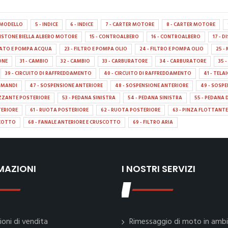
A MODELLO
5 - INDICE
6 - INDICE
7 - CARTER MOTORE
8 - CARTER MOTORE
 PISTONE BIELLA ALBERO MOTORE
15 - CONTROALBERO
16 - CONTROALBERO
17 - 
TATO E POMPA ACQUA
23 - FILTRO E POMPA OLIO
24 - FILTRO E POMPA OLIO
25 
IONE
31 - CAMBIO
32 - CAMBIO
33 - CARBURATORE
34 - CARBURATORE
35 
39 - CIRCUITO DI RAFFREDDAMENTO
40 - CIRCUITO DI RAFFREDDAMENTO
41 - TELA
OMANDI
47 - SOSPENSIONE ANTERIORE
48 - SOSPENSIONE ANTERIORE
49 - SOSP
ZZANTE POSTERIORE
53 - PEDANA SINISTRA
54 - PEDANA SINISTRA
55 - PEDANA 
TERIORE
61 - RUOTA POSTERIORE
62 - RUOTA POSTERIORE
63 - PINZA FLOTTANTE
SCOTTO
68 - FANALE ANTERIORE E CRUSCOTTO
69 - FILTRO ARIA
MAZIONI
I NOSTRI SERVIZI
ioni di vendita
Rimessaggio di moto in amb