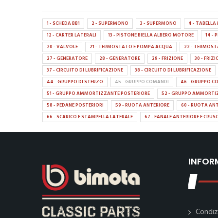
1 - SCHEDA BB1
2 - SUPERMONO
3 - SUPERMONO
4 - TABELL
12 - CARTER LATERALI
13 - PISTONE BIELLA ALBERO MOTORE
14 -
20 - VALVOLE
21 - TERMOSTATO E POMPA ACQUA
22 - TERMOS
27 - GENERATORE
28 - GENERATORE
29 - FRIZIONE
30 - FRIZ
37 - CIRCUITO DI LUBRIFICAZIONE
38 - CIRCUITO DI LUBRIFICAZIONE
44 - GRUPPO DI STERZO
45 - GRUPPO COMANDI
46 - GRUPPO C
51 - GRUPPO AMMORTIZZANTE POSTERIORE
52 - GRUPPO AMMORTI
58 - PEDANE POSTERIORI
59 - RUOTA ANTERIORE
60 - RUOTA AN
66 - SCARICO E STAMPELLA LATERALE
67 - FANALE ANTERIORE E CRU
INFOR
Condiz