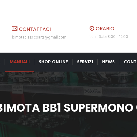
ORARIO
CONTATTACI
Lun - Sab: 8:00 - 19:00
bimotaclassicparts@gmail.com
A
MANUALI
SHOP ONLINE
SERVIZI
NEWS
CONT
IMOTA BB1 SUPERMONO 6