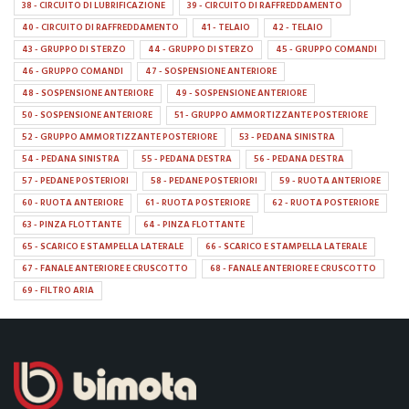
38 - CIRCUITO DI LUBRIFICAZIONE
39 - CIRCUITO DI RAFFREDDAMENTO
40 - CIRCUITO DI RAFFREDDAMENTO
41 - TELAIO
42 - TELAIO
43 - GRUPPO DI STERZO
44 - GRUPPO DI STERZO
45 - GRUPPO COMANDI
46 - GRUPPO COMANDI
47 - SOSPENSIONE ANTERIORE
48 - SOSPENSIONE ANTERIORE
49 - SOSPENSIONE ANTERIORE
50 - SOSPENSIONE ANTERIORE
51 - GRUPPO AMMORTIZZANTE POSTERIORE
52 - GRUPPO AMMORTIZZANTE POSTERIORE
53 - PEDANA SINISTRA
54 - PEDANA SINISTRA
55 - PEDANA DESTRA
56 - PEDANA DESTRA
57 - PEDANE POSTERIORI
58 - PEDANE POSTERIORI
59 - RUOTA ANTERIORE
60 - RUOTA ANTERIORE
61 - RUOTA POSTERIORE
62 - RUOTA POSTERIORE
63 - PINZA FLOTTANTE
64 - PINZA FLOTTANTE
65 - SCARICO E STAMPELLA LATERALE
66 - SCARICO E STAMPELLA LATERALE
67 - FANALE ANTERIORE E CRUSCOTTO
68 - FANALE ANTERIORE E CRUSCOTTO
69 - FILTRO ARIA