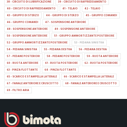
38 - CIRCUITO DI LUBRIFICAZIONE
39 - CIRCUITO DI RAFFREDDAMENTO
40 - CIRCUITO DI RAFFREDDAMENTO
41 - TELAIO
42 - TELAIO
43 - GRUPPO DI STERZO
44 - GRUPPO DI STERZO
45 - GRUPPO COMANDI
46 - GRUPPO COMANDI
47 - SOSPENSIONE ANTERIORE
48 - SOSPENSIONE ANTERIORE
49 - SOSPENSIONE ANTERIORE
50 - SOSPENSIONE ANTERIORE
51 - GRUPPO AMMORTIZZANTE POSTERIORE
52 - GRUPPO AMMORTIZZANTE POSTERIORE
53 - PEDANA SINISTRA
54 - PEDANA SINISTRA
55 - PEDANA DESTRA
56 - PEDANA DESTRA
57 - PEDANE POSTERIORI
58 - PEDANE POSTERIORI
59 - RUOTA ANTERIORE
60 - RUOTA ANTERIORE
61 - RUOTA POSTERIORE
62 - RUOTA POSTERIORE
63 - PINZA FLOTTANTE
64 - PINZA FLOTTANTE
65 - SCARICO E STAMPELLA LATERALE
66 - SCARICO E STAMPELLA LATERALE
67 - FANALE ANTERIORE E CRUSCOTTO
68 - FANALE ANTERIORE E CRUSCOTTO
69 - FILTRO ARIA