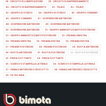
38 - CIRCUITO DI LUBRIFICAZIONE
39 - CIRCUITO DI RAFFREDDAMENTO
40 - CIRCUITO DI RAFFREDDAMENTO
41 - TELAIO
42 - TELAIO
43 - GRUPPO DI STERZO
44 - GRUPPO DI STERZO
45 - GRUPPO COMANDI
46 - GRUPPO COMANDI
47 - SOSPENSIONE ANTERIORE
48 - SOSPENSIONE ANTERIORE
49 - SOSPENSIONE ANTERIORE
50 - SOSPENSIONE ANTERIORE
51 - GRUPPO AMMORTIZZANTE POSTERIORE
52 - GRUPPO AMMORTIZZANTE POSTERIORE
53 - PEDANA SINISTRA
54 - PEDANA SINISTRA
55 - PEDANA DESTRA
56 - PEDANA DESTRA
57 - PEDANE POSTERIORI
58 - PEDANE POSTERIORI
59 - RUOTA ANTERIORE
60 - RUOTA ANTERIORE
61 - RUOTA POSTERIORE
62 - RUOTA POSTERIORE
63 - PINZA FLOTTANTE
64 - PINZA FLOTTANTE
65 - SCARICO E STAMPELLA LATERALE
66 - SCARICO E STAMPELLA LATERALE
67 - FANALE ANTERIORE E CRUSCOTTO
68 - FANALE ANTERIORE E CRUSCOTTO
69 - FILTRO ARIA