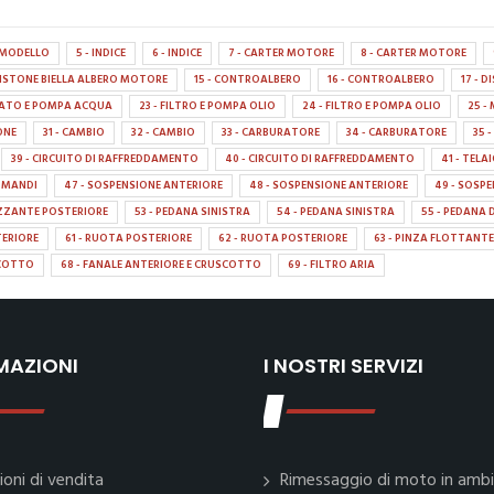
A MODELLO
5 - INDICE
6 - INDICE
7 - CARTER MOTORE
8 - CARTER MOTORE
 PISTONE BIELLA ALBERO MOTORE
15 - CONTROALBERO
16 - CONTROALBERO
17 - 
TATO E POMPA ACQUA
23 - FILTRO E POMPA OLIO
24 - FILTRO E POMPA OLIO
25 
IONE
31 - CAMBIO
32 - CAMBIO
33 - CARBURATORE
34 - CARBURATORE
35 
39 - CIRCUITO DI RAFFREDDAMENTO
40 - CIRCUITO DI RAFFREDDAMENTO
41 - TELA
OMANDI
47 - SOSPENSIONE ANTERIORE
48 - SOSPENSIONE ANTERIORE
49 - SOSP
ZZANTE POSTERIORE
53 - PEDANA SINISTRA
54 - PEDANA SINISTRA
55 - PEDANA 
TERIORE
61 - RUOTA POSTERIORE
62 - RUOTA POSTERIORE
63 - PINZA FLOTTANTE
SCOTTO
68 - FANALE ANTERIORE E CRUSCOTTO
69 - FILTRO ARIA
MAZIONI
I NOSTRI SERVIZI
ioni di vendita
Rimessaggio di moto in amb