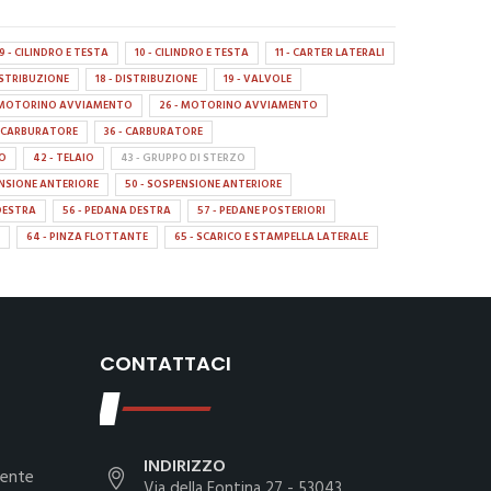
9 - CILINDRO E TESTA
10 - CILINDRO E TESTA
11 - CARTER LATERALI
DISTRIBUZIONE
18 - DISTRIBUZIONE
19 - VALVOLE
- MOTORINO AVVIAMENTO
26 - MOTORINO AVVIAMENTO
- CARBURATORE
36 - CARBURATORE
IO
42 - TELAIO
43 - GRUPPO DI STERZO
ENSIONE ANTERIORE
50 - SOSPENSIONE ANTERIORE
DESTRA
56 - PEDANA DESTRA
57 - PEDANE POSTERIORI
64 - PINZA FLOTTANTE
65 - SCARICO E STAMPELLA LATERALE
CONTATTACI
INDIRIZZO
iente
Via della Fontina 27 - 53043