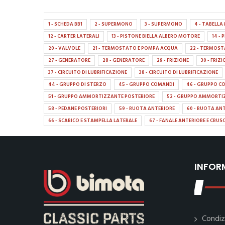
1 - SCHEDA BB1
2 - SUPERMONO
3 - SUPERMONO
4 - TABELL
12 - CARTER LATERALI
13 - PISTONE BIELLA ALBERO MOTORE
14 -
20 - VALVOLE
21 - TERMOSTATO E POMPA ACQUA
22 - TERMOS
27 - GENERATORE
28 - GENERATORE
29 - FRIZIONE
30 - FRIZ
37 - CIRCUITO DI LUBRIFICAZIONE
38 - CIRCUITO DI LUBRIFICAZIONE
44 - GRUPPO DI STERZO
45 - GRUPPO COMANDI
46 - GRUPPO C
51 - GRUPPO AMMORTIZZANTE POSTERIORE
52 - GRUPPO AMMORTI
58 - PEDANE POSTERIORI
59 - RUOTA ANTERIORE
60 - RUOTA AN
66 - SCARICO E STAMPELLA LATERALE
67 - FANALE ANTERIORE E CRU
INFOR
Condiz