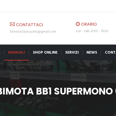
ORARIO
CONTATTACI
Lun - Sab: 8:00 - 19:00
bimotaclassicparts@gmail.com
A
MANUALI
SHOP ONLINE
SERVIZI
NEWS
CONT
IMOTA BB1 SUPERMONO 6