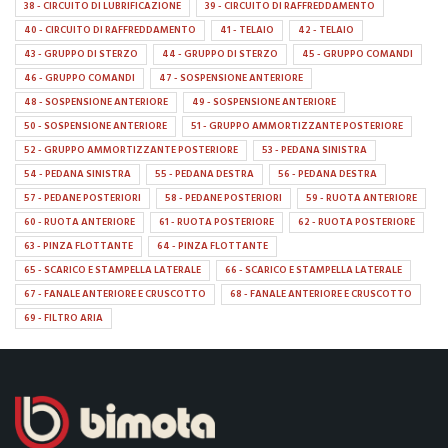
38 - CIRCUITO DI LUBRIFICAZIONE
39 - CIRCUITO DI RAFFREDDAMENTO
40 - CIRCUITO DI RAFFREDDAMENTO
41 - TELAIO
42 - TELAIO
43 - GRUPPO DI STERZO
44 - GRUPPO DI STERZO
45 - GRUPPO COMANDI
46 - GRUPPO COMANDI
47 - SOSPENSIONE ANTERIORE
48 - SOSPENSIONE ANTERIORE
49 - SOSPENSIONE ANTERIORE
50 - SOSPENSIONE ANTERIORE
51 - GRUPPO AMMORTIZZANTE POSTERIORE
52 - GRUPPO AMMORTIZZANTE POSTERIORE
53 - PEDANA SINISTRA
54 - PEDANA SINISTRA
55 - PEDANA DESTRA
56 - PEDANA DESTRA
57 - PEDANE POSTERIORI
58 - PEDANE POSTERIORI
59 - RUOTA ANTERIORE
60 - RUOTA ANTERIORE
61 - RUOTA POSTERIORE
62 - RUOTA POSTERIORE
63 - PINZA FLOTTANTE
64 - PINZA FLOTTANTE
65 - SCARICO E STAMPELLA LATERALE
66 - SCARICO E STAMPELLA LATERALE
67 - FANALE ANTERIORE E CRUSCOTTO
68 - FANALE ANTERIORE E CRUSCOTTO
69 - FILTRO ARIA