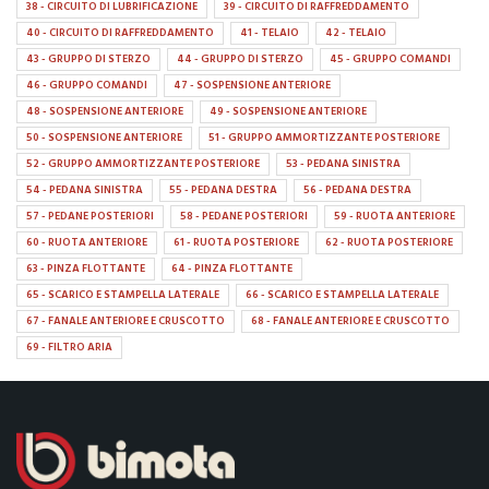
38 - CIRCUITO DI LUBRIFICAZIONE
39 - CIRCUITO DI RAFFREDDAMENTO
40 - CIRCUITO DI RAFFREDDAMENTO
41 - TELAIO
42 - TELAIO
43 - GRUPPO DI STERZO
44 - GRUPPO DI STERZO
45 - GRUPPO COMANDI
46 - GRUPPO COMANDI
47 - SOSPENSIONE ANTERIORE
48 - SOSPENSIONE ANTERIORE
49 - SOSPENSIONE ANTERIORE
50 - SOSPENSIONE ANTERIORE
51 - GRUPPO AMMORTIZZANTE POSTERIORE
52 - GRUPPO AMMORTIZZANTE POSTERIORE
53 - PEDANA SINISTRA
54 - PEDANA SINISTRA
55 - PEDANA DESTRA
56 - PEDANA DESTRA
57 - PEDANE POSTERIORI
58 - PEDANE POSTERIORI
59 - RUOTA ANTERIORE
60 - RUOTA ANTERIORE
61 - RUOTA POSTERIORE
62 - RUOTA POSTERIORE
63 - PINZA FLOTTANTE
64 - PINZA FLOTTANTE
65 - SCARICO E STAMPELLA LATERALE
66 - SCARICO E STAMPELLA LATERALE
67 - FANALE ANTERIORE E CRUSCOTTO
68 - FANALE ANTERIORE E CRUSCOTTO
69 - FILTRO ARIA