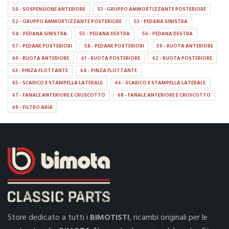
50 - SOSPENSIONE ANTERIORE
51 - GRUPPO AMMORTIZZANTE POSTERIORE
52 - GRUPPO AMMORTIZZANTE POSTERIORE
53 - PEDANA SINISTRA
54 - PEDANA SINISTRA
55 - PEDANA DESTRA
56 - PEDANA DESTRA
57 - PEDANE POSTERIORI
58 - PEDANE POSTERIORI
59 - RUOTA ANTERIORE
60 - RUOTA ANTERIORE
61 - RUOTA POSTERIORE
62 - RUOTA POSTERIORE
63 - PINZA FLOTTANTE
64 - PINZA FLOTTANTE
65 - SCARICO E STAMPELLA LATERALE
66 - SCARICO E STAMPELLA LATERALE
67 - FANALE ANTERIORE E CRUSCOTTO
68 - FANALE ANTERIORE E CRUSCOTTO
69 - FILTRO ARIA
Store dedicato a tutti i
BIMOTISTI
, ricambi originali per le