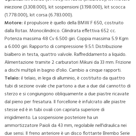
iniezione (3.308.000), kit sospensioni (3.198.000), kit scocca
(1.778.000), kit corsa (6.783.000).
Motore:
il propulsore è quello della BMW F 650, costruito
dalla Rotax. Monocilindrico. Cilindrata effettiva 652 cc.
Potenza massima 48 Cv 6.500 giri. Coppia massima 5.9 Kgm
a 6.000 giri. Rapporto di compressione 9.5:1. Distribuzione
bialbero in testa, quattro valvole. Raffreddamento a liquido.
Alimentazione tramite 2 carburatori Mikuni da 33 mm. Frizione
a dischi multipli in bagno d'olio. Cambio a cinque rapporti.
Telaio:
il telaio, in lega di alluminio, è costituito da quattro
tubi di sezione ovale che partono a due a due dal cannotto di
sterzo e si congiungono obliquamente a due piastre ricavate
dal pieno per fresatura. Il forcellone è infulcrato alle piastre
stesse ed è in tubi ovali con capriata superiore di
irrigidimento. La sospensione posteriore ha un
ammortizzatore Paioli da 43 mm, regolabile nell'idraulica nei
due sensi. Il freno anteriore è un disco flottante Brembo Serie