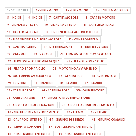
1 - SCHEDA BB1
2 - SUPERMONO
3 - SUPERMONO
4 - TABELLA MODELLO
5 - INDICE
6 - INDICE
7 - CARTER MOTORE
8 - CARTER MOTORE
9 - CILINDRO E TESTA
10 - CILINDRO E TESTA
11 - CARTER LATERALI
12 - CARTER LATERALI
13 - PISTONE BIELLA ALBERO MOTORE
14 - PISTONE BIELLA ALBERO MOTORE
15 - CONTROALBERO
16 - CONTROALBERO
17 - DISTRIBUZIONE
18 - DISTRIBUZIONE
19 - VALVOLE
20 - VALVOLE
21 - TERMOSTATO E POMPA ACQUA
22 - TERMOSTATO E POMPA ACQUA
23 - FILTRO E POMPA OLIO
24 - FILTRO E POMPA OLIO
25 - MOTORINO AVVIAMENTO
26 - MOTORINO AVVIAMENTO
27 - GENERATORE
28 - GENERATORE
29 - FRIZIONE
30 - FRIZIONE
31 - CAMBIO
32 - CAMBIO
33 - CARBURATORE
34 - CARBURATORE
35 - CARBURATORE
36 - CARBURATORE
37 - CIRCUITO DI LUBRIFICAZIONE
38 - CIRCUITO DI LUBRIFICAZIONE
39 - CIRCUITO DI RAFFREDDAMENTO
40 - CIRCUITO DI RAFFREDDAMENTO
41 - TELAIO
42 - TELAIO
43 - GRUPPO DI STERZO
44 - GRUPPO DI STERZO
45 - GRUPPO COMANDI
46 - GRUPPO COMANDI
47 - SOSPENSIONE ANTERIORE
48 - SOSPENSIONE ANTERIORE
49 - SOSPENSIONE ANTERIORE