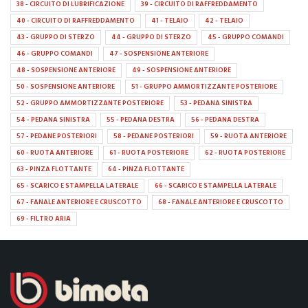
38 - CIRCUITO DI LUBRIFICAZIONE
39 - CIRCUITO DI RAFFREDDAMENTO
40 - CIRCUITO DI RAFFREDDAMENTO
41 - TELAIO
42 - TELAIO
43 - GRUPPO DI STERZO
44 - GRUPPO DI STERZO
45 - GRUPPO COMANDI
46 - GRUPPO COMANDI
47 - SOSPENSIONE ANTERIORE
48 - SOSPENSIONE ANTERIORE
49 - SOSPENSIONE ANTERIORE
50 - SOSPENSIONE ANTERIORE
51 - GRUPPO AMMORTIZZANTE POSTERIORE
52 - GRUPPO AMMORTIZZANTE POSTERIORE
53 - PEDANA SINISTRA
54 - PEDANA SINISTRA
55 - PEDANA DESTRA
56 - PEDANA DESTRA
57 - PEDANE POSTERIORI
58 - PEDANE POSTERIORI
59 - RUOTA ANTERIORE
60 - RUOTA ANTERIORE
61 - RUOTA POSTERIORE
62 - RUOTA POSTERIORE
63 - PINZA FLOTTANTE
64 - PINZA FLOTTANTE
65 - SCARICO E STAMPELLA LATERALE
66 - SCARICO E STAMPELLA LATERALE
67 - FANALE ANTERIORE E CRUSCOTTO
68 - FANALE ANTERIORE E CRUSCOTTO
69 - FILTRO ARIA