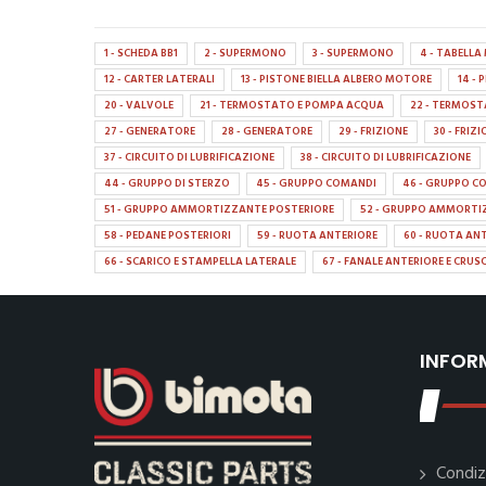
1 - SCHEDA BB1
2 - SUPERMONO
3 - SUPERMONO
4 - TABELL
12 - CARTER LATERALI
13 - PISTONE BIELLA ALBERO MOTORE
14 -
20 - VALVOLE
21 - TERMOSTATO E POMPA ACQUA
22 - TERMOS
27 - GENERATORE
28 - GENERATORE
29 - FRIZIONE
30 - FRIZ
37 - CIRCUITO DI LUBRIFICAZIONE
38 - CIRCUITO DI LUBRIFICAZIONE
44 - GRUPPO DI STERZO
45 - GRUPPO COMANDI
46 - GRUPPO C
51 - GRUPPO AMMORTIZZANTE POSTERIORE
52 - GRUPPO AMMORTI
58 - PEDANE POSTERIORI
59 - RUOTA ANTERIORE
60 - RUOTA AN
66 - SCARICO E STAMPELLA LATERALE
67 - FANALE ANTERIORE E CRU
INFOR
Condiz