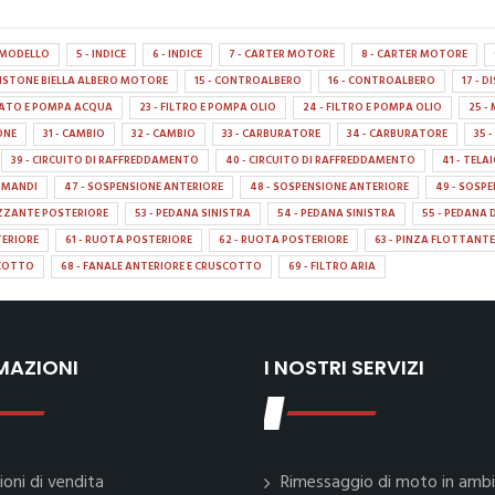
A MODELLO
5 - INDICE
6 - INDICE
7 - CARTER MOTORE
8 - CARTER MOTORE
 PISTONE BIELLA ALBERO MOTORE
15 - CONTROALBERO
16 - CONTROALBERO
17 - 
TATO E POMPA ACQUA
23 - FILTRO E POMPA OLIO
24 - FILTRO E POMPA OLIO
25 
IONE
31 - CAMBIO
32 - CAMBIO
33 - CARBURATORE
34 - CARBURATORE
35 
39 - CIRCUITO DI RAFFREDDAMENTO
40 - CIRCUITO DI RAFFREDDAMENTO
41 - TELA
OMANDI
47 - SOSPENSIONE ANTERIORE
48 - SOSPENSIONE ANTERIORE
49 - SOSP
ZZANTE POSTERIORE
53 - PEDANA SINISTRA
54 - PEDANA SINISTRA
55 - PEDANA 
TERIORE
61 - RUOTA POSTERIORE
62 - RUOTA POSTERIORE
63 - PINZA FLOTTANTE
SCOTTO
68 - FANALE ANTERIORE E CRUSCOTTO
69 - FILTRO ARIA
MAZIONI
I NOSTRI SERVIZI
ioni di vendita
Rimessaggio di moto in amb