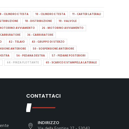
9 - CILINDRO E TESTA
10 - CILINDRO E TESTA
11 - CARTER LATERALI
DISTRIBUZIONE
18 - DISTRIBUZIONE
19 - VALVOLE
- MOTORINO AVVIAMENTO
26 - MOTORINO AVVIAMENTO
- CARBURATORE
36 - CARBURATORE
IO
42 - TELAIO
43 - GRUPPO DI STERZO
ENSIONE ANTERIORE
50 - SOSPENSIONE ANTERIORE
DESTRA
56 - PEDANA DESTRA
57 - PEDANE POSTERIORI
64 - PINZA FLOTTANTE
65 - SCARICO E STAMPELLA LATERALE
CONTATTACI
INDIRIZZO
iente
Via della Fontina 27 - 53043