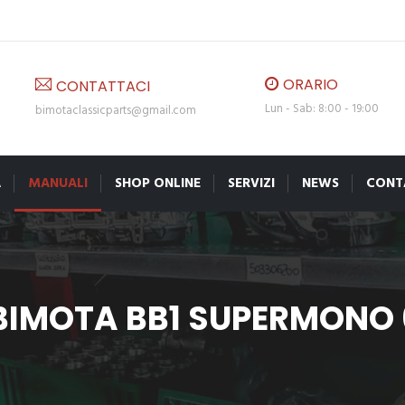
ORARIO
CONTATTACI
Lun - Sab: 8:00 - 19:00
bimotaclassicparts@gmail.com
A
MANUALI
SHOP ONLINE
SERVIZI
NEWS
CONT
IMOTA BB1 SUPERMONO 6