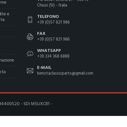
arme
Chiusi (SI) - Italia
ite e
TELEFONO
ota
+39 (0)57 821 986
FAX
+39 (0)57 821 986
WHATSAPP
+39 334 368 6888
inazione
E-MAIL
ota
bimotaclassicparts@gmail.com
 01084400520 - SDI M5UXCR1 -