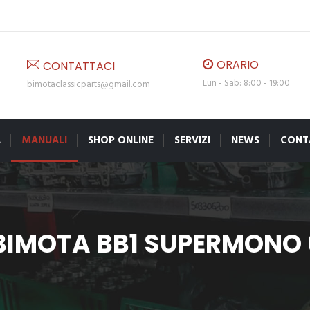
ORARIO
CONTATTACI
Lun - Sab: 8:00 - 19:00
bimotaclassicparts@gmail.com
A
MANUALI
SHOP ONLINE
SERVIZI
NEWS
CONT
IMOTA BB1 SUPERMONO 6