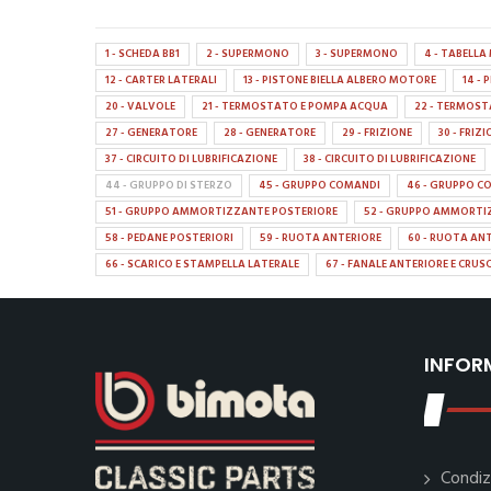
1 - SCHEDA BB1
2 - SUPERMONO
3 - SUPERMONO
4 - TABELL
12 - CARTER LATERALI
13 - PISTONE BIELLA ALBERO MOTORE
14 -
20 - VALVOLE
21 - TERMOSTATO E POMPA ACQUA
22 - TERMOS
27 - GENERATORE
28 - GENERATORE
29 - FRIZIONE
30 - FRIZ
37 - CIRCUITO DI LUBRIFICAZIONE
38 - CIRCUITO DI LUBRIFICAZIONE
44 - GRUPPO DI STERZO
45 - GRUPPO COMANDI
46 - GRUPPO C
51 - GRUPPO AMMORTIZZANTE POSTERIORE
52 - GRUPPO AMMORTI
58 - PEDANE POSTERIORI
59 - RUOTA ANTERIORE
60 - RUOTA AN
66 - SCARICO E STAMPELLA LATERALE
67 - FANALE ANTERIORE E CRU
INFOR
Condiz