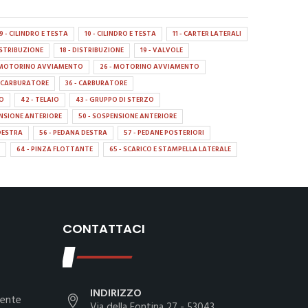
9 - CILINDRO E TESTA
10 - CILINDRO E TESTA
11 - CARTER LATERALI
DISTRIBUZIONE
18 - DISTRIBUZIONE
19 - VALVOLE
- MOTORINO AVVIAMENTO
26 - MOTORINO AVVIAMENTO
- CARBURATORE
36 - CARBURATORE
IO
42 - TELAIO
43 - GRUPPO DI STERZO
ENSIONE ANTERIORE
50 - SOSPENSIONE ANTERIORE
DESTRA
56 - PEDANA DESTRA
57 - PEDANE POSTERIORI
64 - PINZA FLOTTANTE
65 - SCARICO E STAMPELLA LATERALE
CONTATTACI
INDIRIZZO
iente
Via della Fontina 27 - 53043