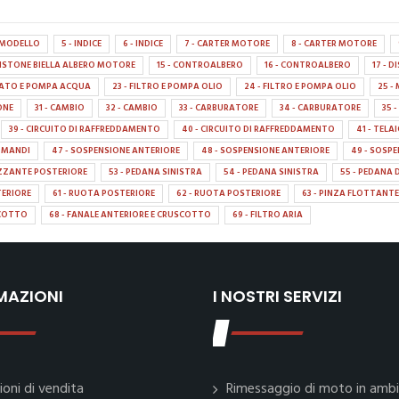
A MODELLO
5 - INDICE
6 - INDICE
7 - CARTER MOTORE
8 - CARTER MOTORE
 PISTONE BIELLA ALBERO MOTORE
15 - CONTROALBERO
16 - CONTROALBERO
17 - 
TATO E POMPA ACQUA
23 - FILTRO E POMPA OLIO
24 - FILTRO E POMPA OLIO
25 
IONE
31 - CAMBIO
32 - CAMBIO
33 - CARBURATORE
34 - CARBURATORE
35 
39 - CIRCUITO DI RAFFREDDAMENTO
40 - CIRCUITO DI RAFFREDDAMENTO
41 - TELA
OMANDI
47 - SOSPENSIONE ANTERIORE
48 - SOSPENSIONE ANTERIORE
49 - SOSP
ZZANTE POSTERIORE
53 - PEDANA SINISTRA
54 - PEDANA SINISTRA
55 - PEDANA 
TERIORE
61 - RUOTA POSTERIORE
62 - RUOTA POSTERIORE
63 - PINZA FLOTTANTE
SCOTTO
68 - FANALE ANTERIORE E CRUSCOTTO
69 - FILTRO ARIA
MAZIONI
I NOSTRI SERVIZI
ioni di vendita
Rimessaggio di moto in amb