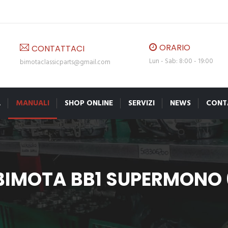
ORARIO
CONTATTACI
Lun - Sab: 8:00 - 19:00
bimotaclassicparts@gmail.com
A
MANUALI
SHOP ONLINE
SERVIZI
NEWS
CONT
IMOTA BB1 SUPERMONO 65