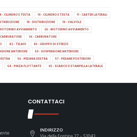
9 - CILINDRO E TESTA
10 - CILINDRO E TESTA
11 - CARTER LATERALI
DISTRIBUZIONE
18 - DISTRIBUZIONE
19 - VALVOLE
- MOTORINO AVVIAMENTO
26 - MOTORINO AVVIAMENTO
- CARBURATORE
36 - CARBURATORE
IO
42 - TELAIO
43 - GRUPPO DI STERZO
ENSIONE ANTERIORE
50 - SOSPENSIONE ANTERIORE
DESTRA
56 - PEDANA DESTRA
57 - PEDANE POSTERIORI
64 - PINZA FLOTTANTE
65 - SCARICO E STAMPELLA LATERALE
CONTATTACI
INDIRIZZO
iente
Via della Fontina 27 - 53043