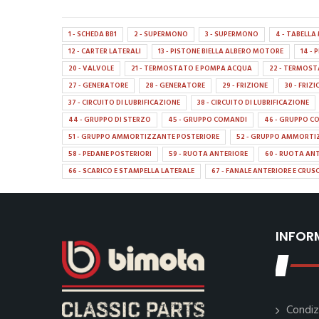
1 - SCHEDA BB1
2 - SUPERMONO
3 - SUPERMONO
4 - TABELL
12 - CARTER LATERALI
13 - PISTONE BIELLA ALBERO MOTORE
14 -
20 - VALVOLE
21 - TERMOSTATO E POMPA ACQUA
22 - TERMOS
27 - GENERATORE
28 - GENERATORE
29 - FRIZIONE
30 - FRIZ
37 - CIRCUITO DI LUBRIFICAZIONE
38 - CIRCUITO DI LUBRIFICAZIONE
44 - GRUPPO DI STERZO
45 - GRUPPO COMANDI
46 - GRUPPO C
51 - GRUPPO AMMORTIZZANTE POSTERIORE
52 - GRUPPO AMMORTI
58 - PEDANE POSTERIORI
59 - RUOTA ANTERIORE
60 - RUOTA AN
66 - SCARICO E STAMPELLA LATERALE
67 - FANALE ANTERIORE E CRU
INFOR
Condiz