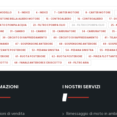
A MODELLO
5 - INDICE
6 - INDICE
7 - CARTER MOTORE
8 - CARTER MOTORE
 PISTONE BIELLA ALBERO MOTORE
15 - CONTROALBERO
16 - CONTROALBERO
17 - 
TATO E POMPA ACQUA
23 - FILTRO E POMPA OLIO
24 - FILTRO E POMPA OLIO
25 
IONE
31 - CAMBIO
32 - CAMBIO
33 - CARBURATORE
34 - CARBURATORE
35 
39 - CIRCUITO DI RAFFREDDAMENTO
40 - CIRCUITO DI RAFFREDDAMENTO
41 - TELA
OMANDI
47 - SOSPENSIONE ANTERIORE
48 - SOSPENSIONE ANTERIORE
49 - SOSP
ZZANTE POSTERIORE
53 - PEDANA SINISTRA
54 - PEDANA SINISTRA
55 - PEDANA 
TERIORE
61 - RUOTA POSTERIORE
62 - RUOTA POSTERIORE
63 - PINZA FLOTTANTE
SCOTTO
68 - FANALE ANTERIORE E CRUSCOTTO
69 - FILTRO ARIA
MAZIONI
I NOSTRI SERVIZI
ioni di vendita
Rimessaggio di moto in amb