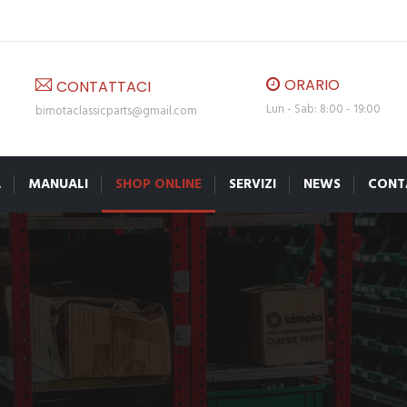
ORARIO
CONTATTACI
Lun - Sab: 8:00 - 19:00
bimotaclassicparts@gmail.com
A
MANUALI
SHOP ONLINE
SERVIZI
NEWS
CONT