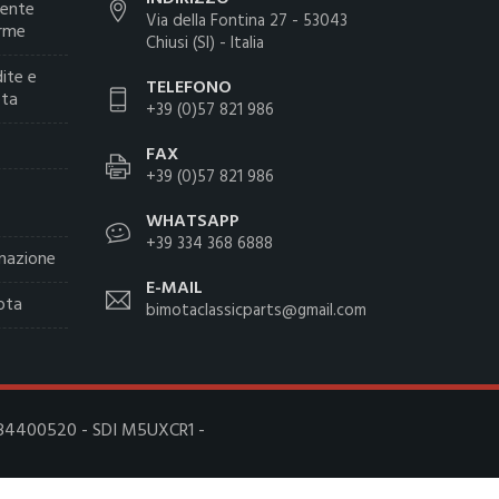
iente
Via della Fontina 27 - 53043
arme
Chiusi (SI) - Italia
ite e
TELEFONO
ota
+39 (0)57 821 986
FAX
+39 (0)57 821 986
WHATSAPP
+39 334 368 6888
inazione
E-MAIL
ota
bimotaclassicparts@gmail.com
 01084400520 - SDI M5UXCR1 -