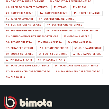
38 - CIRCUITO DI LUBRIFICAZIONE
39 - CIRCUITO DI RAFFREDDAMENTO
40 - CIRCUITO DI RAFFREDDAMENTO
41 - TELAIO
42 - TELAIO
43 - GRUPPO DI STERZO
44 - GRUPPO DI STERZO
45 - GRUPPO COMANDI
46 - GRUPPO COMANDI
47 - SOSPENSIONE ANTERIORE
48 - SOSPENSIONE ANTERIORE
49 - SOSPENSIONE ANTERIORE
50 - SOSPENSIONE ANTERIORE
51 - GRUPPO AMMORTIZZANTE POSTERIORE
52 - GRUPPO AMMORTIZZANTE POSTERIORE
53 - PEDANA SINISTRA
54 - PEDANA SINISTRA
55 - PEDANA DESTRA
56 - PEDANA DESTRA
57 - PEDANE POSTERIORI
58 - PEDANE POSTERIORI
59 - RUOTA ANTERIORE
60 - RUOTA ANTERIORE
61 - RUOTA POSTERIORE
62 - RUOTA POSTERIORE
63 - PINZA FLOTTANTE
64 - PINZA FLOTTANTE
65 - SCARICO E STAMPELLA LATERALE
66 - SCARICO E STAMPELLA LATERALE
67 - FANALE ANTERIORE E CRUSCOTTO
68 - FANALE ANTERIORE E CRUSCOTTO
69 - FILTRO ARIA