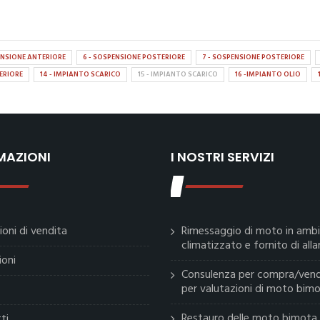
ENSIONE ANTERIORE
6 - SOSPENSIONE POSTERIORE
7 - SOSPENSIONE POSTERIORE
ERIORE
14 - IMPIANTO SCARICO
15 - IMPIANTO SCARICO
16 -IMPIANTO OLIO
MAZIONI
I NOSTRI SERVIZI
ioni di vendita
Rimessaggio di moto in amb
climatizzato e fornito di all
ioni
Consulenza per compra/vend
per valutazioni di moto bim
Restauro delle moto bimota
ti