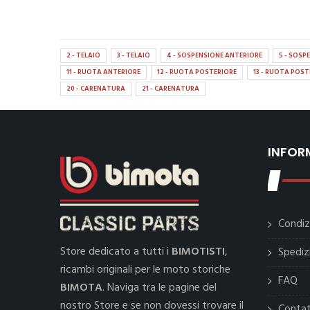
2 - TELAIO
3 - TELAIO
4 - SOSPENSIONE ANTERIORE
5 - SOSP
11 - RUOTA ANTERIORE
12 - RUOTA POSTERIORE
13 - RUOTA POST
20 - CARENATURA
21 - CARENATURA
INFOR
Condiz
Store dedicato a tutti i
BIMOTISTI
,
Spediz
ricambi originali per le moto storiche
FAQ
BIMOTA
. Naviga tra le pagine del
nostro Store e se non dovessi trovare il
Contat