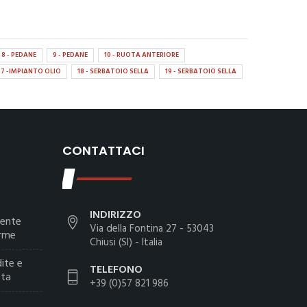
8 - PEDANE
9 - PEDANE
10 - RUOTA ANTERIORE
17 -IMPIANTO OLIO
18 - SERBATOIO SELLA
19 - SERBATOIO SELLA
CONTATTACI
INDIRIZZO
iente
Via della Fontina 27 - 53043
arme
Chiusi (SI) - Italia
ite e
TELEFONO
ota
+39 (0)57 821 986